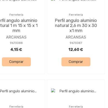
Ferretería
Ferretería
rfil angulo aluminio
Perfil angulo aluminio
tural 1 m 15 x 15 x 1
natural 2,6 m 30 x 30
mm
x1 mm
ARCANSAS
ARCANSAS
9673088
9673087
4,15 €
12,60 €
Comprar
Comprar
Ferretería
Ferretería