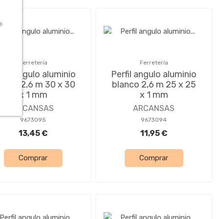
e
Ferretería
Ferretería
rfil angulo aluminio
Perfil angulo aluminio
anco 2,6 m 30 x 30
blanco 2,6 m 25 x 25
x 1 mm
x 1 mm
ARCANSAS
ARCANSAS
9673095
9673094
13,45 €
11,95 €
Comprar
Comprar