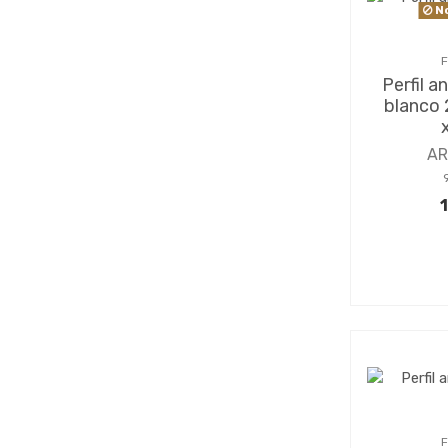
No
F
Perfil a
blanco 
A
F