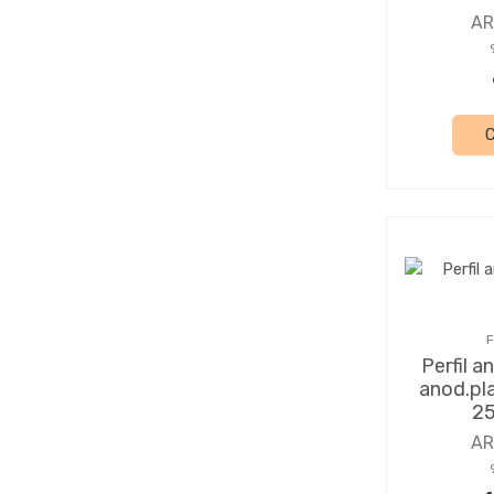
A
F
Perfil a
anod.pl
25
A