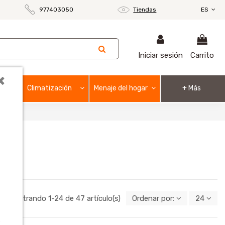
977403050
Tiendas
ES
Iniciar sesión
Carrito
×
Climatización
Menaje del hogar
+ Más
Mostrando 1-24 de 47 artículo(s)
Ordenar por:
24
o