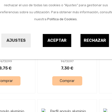
rechazar el uso de todas las cookies o “Ajustes” para gestionar sus
preferencias sobre su utilización. Para obtener más información, consult
nuestra
Política de Cookies
.
erretería
Ferretería
ngulo aluminio
Perfil angulo aluminio
Pe
AJUSTES
ACEPTAR
RECHAZAR
 m 30 x 30 x 1
blanco 1 m 20 x 20 x 1
bl
mm
mm
RCANSAS
ARCANSAS
9673099
9673097
8,75 €
7,30 €
Comprar
Comprar