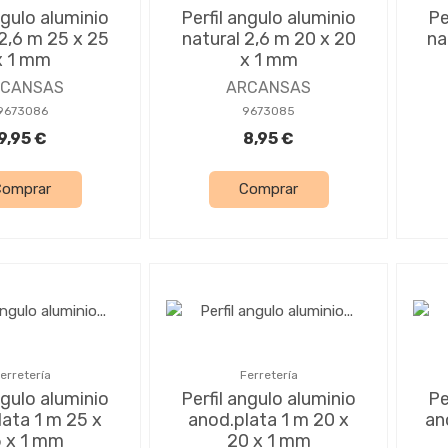
ngulo aluminio
Perfil angulo aluminio
Pe
 2,6 m 25 x 25
natural 2,6 m 20 x 20
na
x 1 mm
x 1 mm
RCANSAS
ARCANSAS
9673086
9673085
9,95 €
8,95 €
Comprar
Comprar
erretería
Ferretería
ngulo aluminio
Perfil angulo aluminio
Pe
lata 1 m 25 x
anod.plata 1 m 20 x
an
 x 1 mm
20 x 1 mm