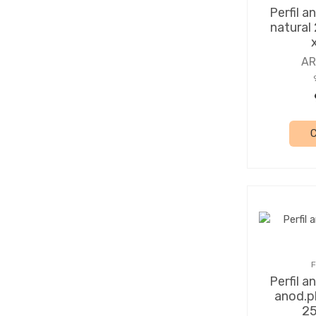
Perfil a
natural
A
F
Perfil a
anod.p
25