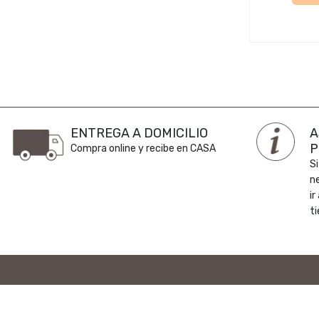
ENTREGA A DOMICILIO
A
P
Compra online y recibe en CASA
Si
n
ir
ti