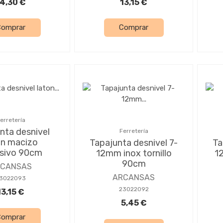
4,30 €
13,15 €
Comprar
Comprar
erretería
nta desnivel
Ferretería
on macizo
Tapajunta desnivel 7-
Ta
sivo 90cm
12mm inox tornillo
1
90cm
RCANSAS
ARCANSAS
3022093
23022092
13,15 €
5,45 €
Comprar