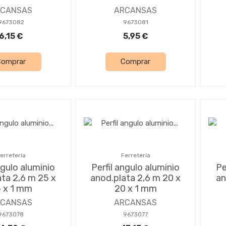
RCANSAS
ARCANSAS
9673082
9673081
6,15 €
5,95 €
Comprar
Comprar
erretería
Ferretería
ngulo aluminio
Perfil angulo aluminio
Pe
ata 2,6 m 25 x
anod.plata 2,6 m 20 x
an
 x 1 mm
20 x 1 mm
RCANSAS
ARCANSAS
9673078
9673077