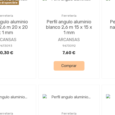
 disponible
erretería
Ferretería
ngulo aluminio
Perfil angulo aluminio
Pe
2,6 m 20 x 20
blanco 2,6 m 15 x 15 x
na
x 1 mm
1 mm
RCANSAS
ARCANSAS
9673093
9673092
10,30 €
7,60 €
Comprar
erretería
Ferretería