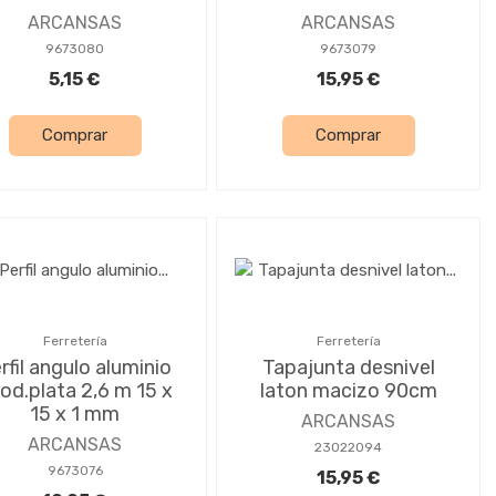
ARCANSAS
ARCANSAS
9673080
9673079
5,15 €
15,95 €
Comprar
Comprar
Ferretería
Ferretería
rfil angulo aluminio
Tapajunta desnivel
od.plata 2,6 m 15 x
laton macizo 90cm
15 x 1 mm
ARCANSAS
ARCANSAS
23022094
9673076
15,95 €