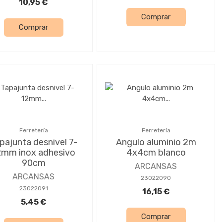
10,95 €
Comprar
Comprar
Ferretería
Ferretería
pajunta desnivel 7-
Angulo aluminio 2m
2mm inox adhesivo
4x4cm blanco
90cm
ARCANSAS
ARCANSAS
23022090
23022091
16,15 €
5,45 €
Comprar