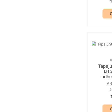
1
F
Tapaju
lat
adhe
A
2