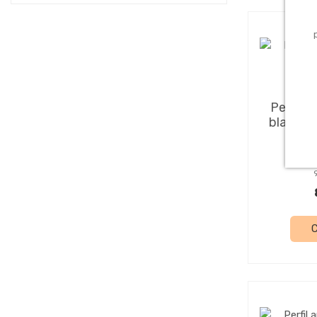
F
Perfil a
blanco 1
A